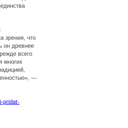
 единства
В
а зрения, что
ть он древнее
прежде всего
я многих
радицией,
венностью», —
i-pridat-