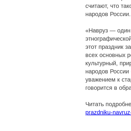
считают, что та
народов России.
«Навруз — один
этнографической
этот праздник з
всех основных р
культурный, пр
народов России 
уважением к ст
говорится в обр
Читать подробн
prazdniku-navruz