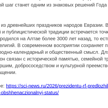
кой шаг станет одним из знаковых решений Года
 из древнейших праздников народов Евразии. 
 и публицистической традиции встречается точк
ародился на Алтае более 3000 лет назад, то ес
елигий. В современном восприятии сохраняет 
иродно-календарный и общественный смысл. Дл
он связан с исторической памятью, семейной т
аршим, добрососедством и культурной преемст
ащении.
ее:
https://sci-news.ru/2026/prezidentu-rf-predlozhil
-obshhenaczionalnyj-status/