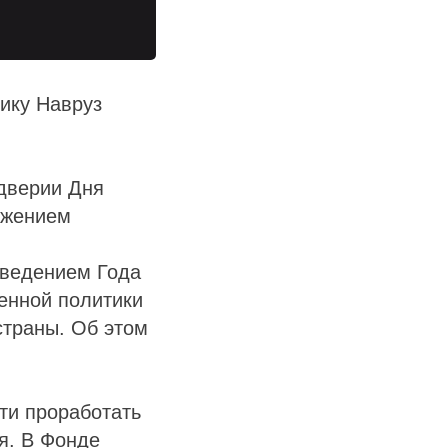
ику Навруз
дверии Дня
ожением
оведением Года
венной политики
страны. Об этом
ти проработать
я. В Фонде