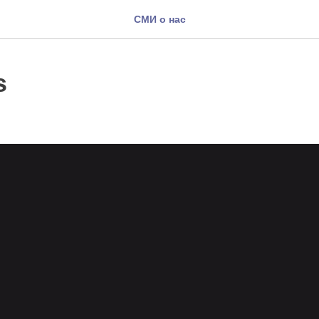
СМИ о нас
s