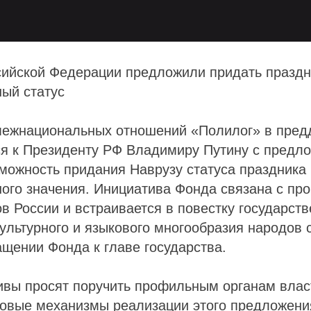
сийской Федерации предложили придать праздн
ый статус
межнациональных отношений «Полилог» в пред
ся к Президенту РФ Владимиру Путину с предл
можность придания Наврузу статуса праздника
ого значения. Инициатива Фонда связана с пр
в России и встраивается в повестку государст
ультурного и языкового многообразия народов 
ащении Фонда к главе государства.
ивы просят поручить профильным органам влас
овые механизмы реализации этого предложени