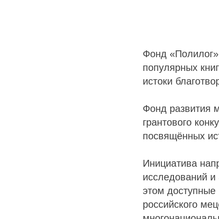
Фонд «Полилог» 
популярных книг
истоки благотво
Фонд развития 
грантового конк
посвящённых ист
Инициатива напр
исследований и 
этом доступные
российского мец
многонациональн