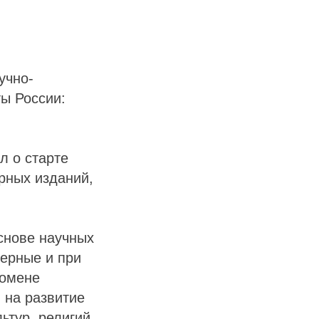
учно-
ы России:
л о старте
ярных изданий,
снове научных
верные и при
номене
 на развитие
ьтур, религий,