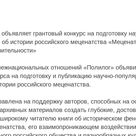
объявляет грантовый конкурс на подготовку на
 об истории российского меценатства «Меценат
рительности»
межнациональных отношений «Полилог» объяви
урса на подготовку и публикацию научно-попул
ории российского меценатства.
авлена на поддержку авторов, способных на о
архивных материалов создать глубокие, досто
 широкому читателю книги об историческом фе
енатства, его взаимопроникающем воздействии
ого российского общества и разнообразных кул