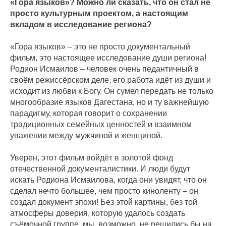
«Гора языков»? Можно ли сказать, что он стал не
просто культурным проектом, а настоящим
вкладом в исследование региона?
«Гора языков» – это не просто документальный
фильм, это настоящее исследование души региона!
Родион Исмаилов – человек очень педантичный в
своём режиссёрском деле, его работа идёт из души и
исходит из любви к Богу. Он сумел передать не только
многообразие языков Дагестана, но и ту важнейшую
парадигму, которая говорит о сохранении
традиционных семейных ценностей и взаимном
уважении между мужчиной и женщиной.
Уверен, этот фильм войдёт в золотой фонд
отечественной документалистики. И люди будут
искать Родиона Исмаилова, когда они увидят, что он
сделал нечто большее, чем просто киноленту – он
создал документ эпохи! Без этой картины, без той
атмосферы доверия, которую удалось создать
съёмочной группе, мы, возможно, не решились бы на