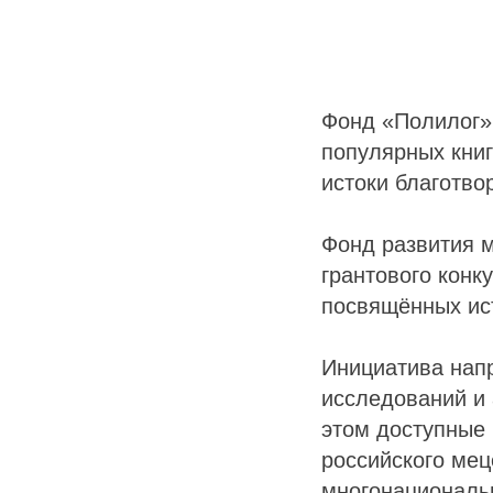
Фонд «Полилог» 
популярных книг
истоки благотво
Фонд развития 
грантового конк
посвящённых ист
Инициатива напр
исследований и 
этом доступные
российского мец
многонациональн