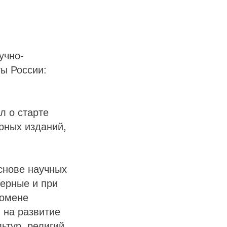
учно-
ы России:
л о старте
ярных изданий,
снове научных
верные и при
номене
 на развитие
ьтур, религий,