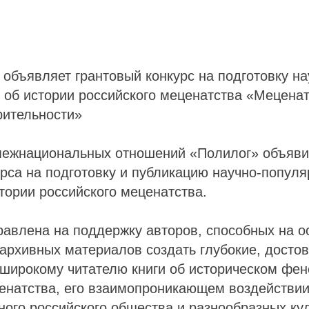
объявляет грантовый конкурс на подготовку на
 об истории российского меценатства «Меценат
рительности»
межнациональных отношений «Полилог» объяви
урса на подготовку и публикацию научно-попул
ории российского меценатства.
авлена на поддержку авторов, способных на о
архивных материалов создать глубокие, досто
 широкому читателю книги об историческом фе
енатства, его взаимопроникающем воздействии
ого российского общества и разнообразных кул